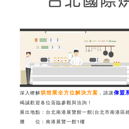
烘焙業全方位解決方案
偉盟
深入瞭解
，請讓
竭誠歡迎各位蒞臨參觀與洽詢！
展出地點：台北南港展覽館一館(台北市南港區經
攤 位：南港展覽一館1樓