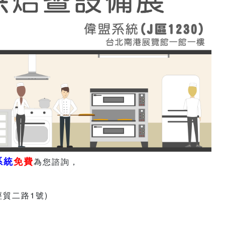
系統
免費
為您諮詢，
貿二路1號)