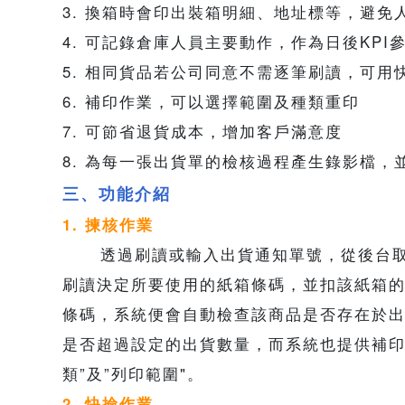
3. 換箱時會印出裝箱明細、地址標等，避
4. 可記錄倉庫人員主要動作，作為日後KPI
5. 相同貨品若公司同意不需逐筆刷讀，可用
6. 補印作業，可以選擇範圍及種類重印
7. 可節省退貨成本，增加客戶滿意度
8. 為每一張出貨單的檢核過程產生錄影檔，
三、功能介紹
1. 揀核作業
透過刷讀或輸入出貨通知單號，從後台取
刷讀決定所要使用的紙箱條碼，並扣該紙箱
條碼，系統便會自動檢查該商品是否存在於
是否超過設定的出貨數量，而系統也提供補印
類”及”列印範圍"。
2. 快撿作業