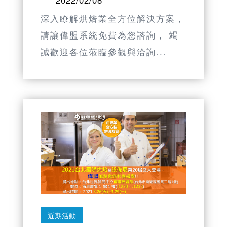
深入瞭解烘焙業全方位解決方案，
請讓偉盟系統免費為您諮詢， 竭
誠歡迎各位蒞臨參觀與洽詢...
近期活動