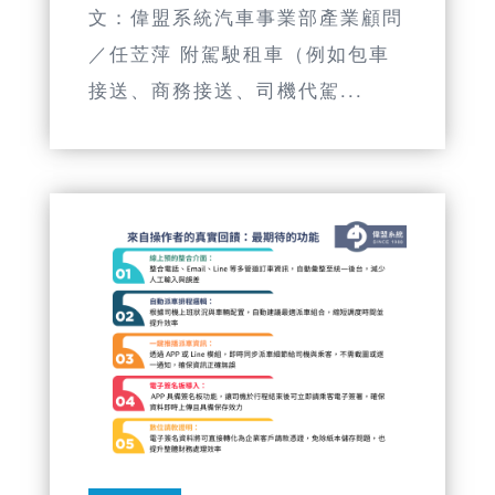
文：偉盟系統汽車事業部產業顧問
／任苙萍 附駕駛租車（例如包車
接送、商務接送、司機代駕...