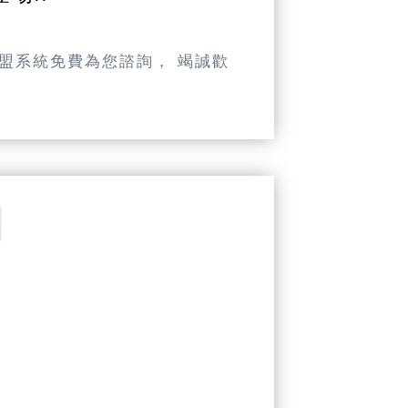
盟系統免費為您諮詢， 竭誠歡