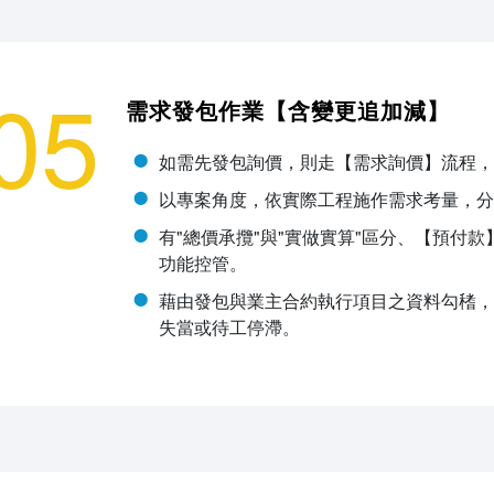
05
需求發包作業【含變更追加減】
如需先發包詢價，則走【需求詢價】流程，
以專案角度，依實際工程施作需求考量，分
有"總價承攬"與"實做實算"區分、【預付
功能控管。
藉由發包與業主合約執行項目之資料勾䅲，
失當或待工停滯。