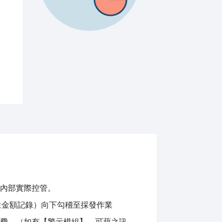
內部實際控管。
量金額記錄）向下勾稽至採發作業
費。（如有【警示模組】，可藉之訊