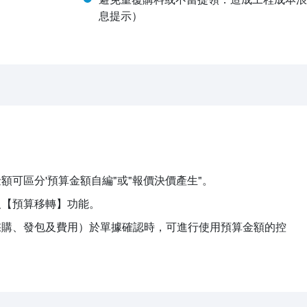
息提示）
額可區分'預算金額自編"或"報價決價產生"。
及【預算移轉】功能。
採購、發包及費用）於單據確認時，可進行使用預算金額的控