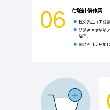
06
估驗計價作業
區分業主（工程
透過產生估驗單
驗單。
同時有【估驗加