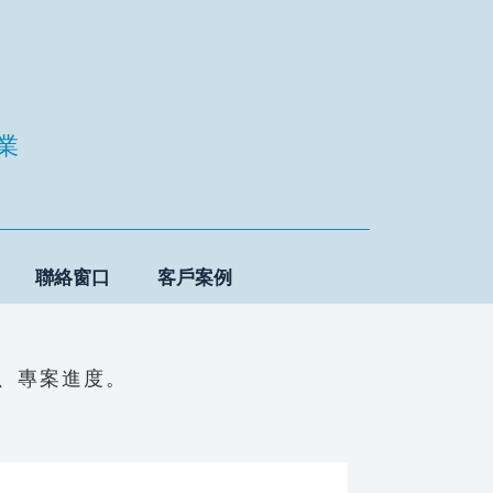
業
聯絡窗口
客戶案例
、專案進度。