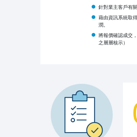
針對業主客戶有
藉由資訊系統取
潤。
將報價確認成交
之層層核示）