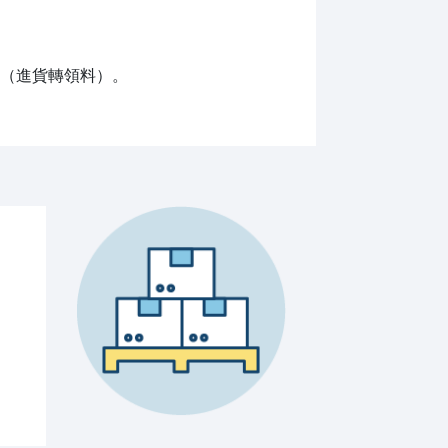
（進貨轉領料）。