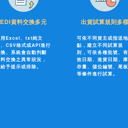
EDI資料交換多元
出貨試算規則多
用Excel、txt純文
可依不同貨主或指送
、CSV格式或API進行
點，建立不同試算規
交換、系統會自動判斷
則，可依各種批號、
資料交換之異常狀況，
效日期、進貨日期、
並給予提示或排除。
存量、儲位編號、尾
等條件進行試算。