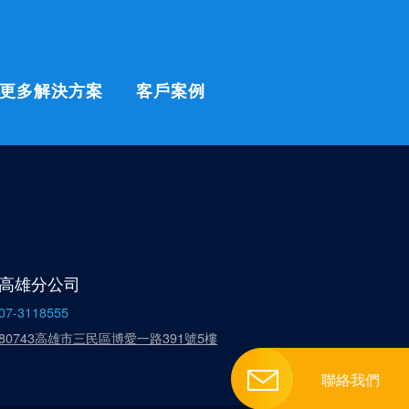
更多解決方案
客戶案例
高雄分公司
07-3118555
80743高雄市三民區博愛一路391號5樓
聯絡我們