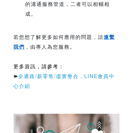
的溝通服務管道，二者可以相輔相
成。
若您想了解更多如何應用的問題
，請
連繫
我們
，由專人為您服務
。
更多資訊，請參考：
➽
全通路/新零售/虛實整合，LINE會員中
心介紹