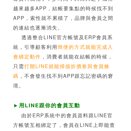
越來越多APP，結帳要集點的時候找不到
APP，索性就不累積了，品牌與會員之間
的連結也逐漸消失。
透過整合LINE官方帳號及ERP會員系
統，引導顧客利用
簡便的方式就能完成入
會綁定動作
，消費者就能在結帳的時候，
只需
打開LINE就能掃描折價卷與會員條
碼
，不會發生找不到APP跟忘記密碼的窘
境。
►用LINE跟你的會員互動
由於ERP系統中的會員資料跟LINE官
方帳號互相綁定了，會員在LINE上即能查