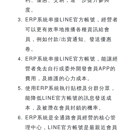
度。
ERP系統串接LINE官方帳號，經營者
可以更有效率地推播各種資訊給會
員，例如付款/出貨通知、發送優惠
卷。
ERP系統串接LINE官方帳號，能讓經
營者免去自行或委外開發會員APP的
費用，及維護的心力成本。
使用ERP系統執行貼標及分群分眾，
能降低LINE官方帳號的訊息發送成
本，及被潛在會員封鎖的機率。
ERP系統是全通路會員經營的核心管
理中心，LINE官方帳號是最親近會員