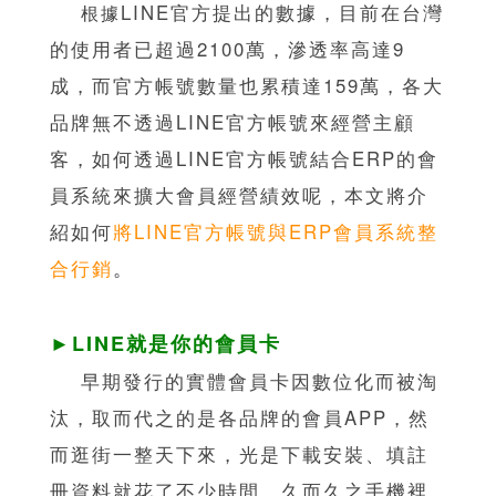
LINE官方提出的數據，目前在台灣
根據
的使用者已超過2100萬，滲透率高達9
成，而官方帳號數量也累積達159萬，各大
品牌無不透過LINE官方帳號來經營主顧
客，如何透過LINE官方帳號結合ERP的會
員系統來擴大會員經營績效呢，本文將介
紹如何
將LINE官方帳號與ERP會員系統整
合行銷
。
►LINE就是你的會員卡
早期發行的實體會員卡因數位化而被淘
汰，取而代之的是各品牌的會員APP，然
而逛街一整天下來，光是下載安裝、填註
冊資料就花了不少時間，久而久之手機裡