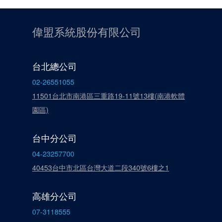
偉盟系統股份有限公司
台北總公司
02-26551055
11501台北市南港區三重路19-11號13樓(南港軟體
園區)
台中分公司
04-23257700
40453台中市北區台灣大道二段340號6樓之1
高雄分公司
07-3118555