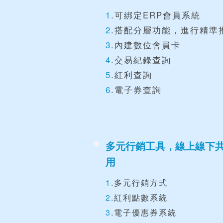
1
.可綁定ERP會員系統
2
.搭配分層功能，進行精準
3
.內建數位會員卡
4
.交易紀錄查詢
5
.紅利查詢
6
.電子券查詢
多元行銷工具，線上線下
用
1
.多元行銷方式
2
.紅利點數系統
3
.電子優惠券系統