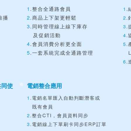
1
.整合全通路會員
1
推播
2
.商品上下架更輕鬆
2
3
.同時管理線上線下庫存
3
及促銷活動
4
4
.會員消費分析更全面
5
.
5
.一套系統完成全通路管理
​ 
6
.
共同使
電銷整合應用
1
.電銷名單匯入自動判斷潛客或
既有會員
2
.整合CTI，會員資料同步
3
.電銷線上下單刷卡同步ERP訂單