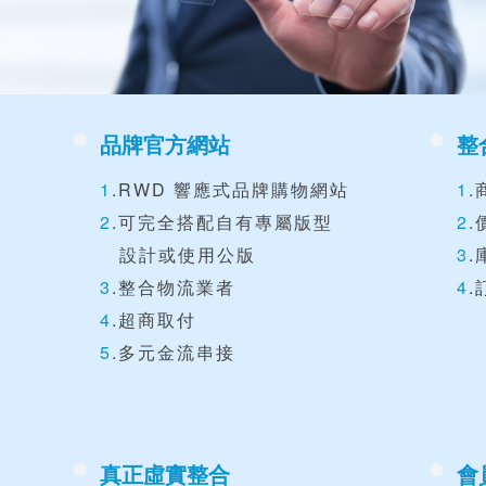
品牌官方網站
整
1
.RWD 響應式品牌購物網站
1
2
.可完全搭配自有專屬版型
2
.
設計或使用公版
3
.
3
.整合物流業者
4
.
4
.超商取付
5
.多元金流串接
真正虛實整合
會