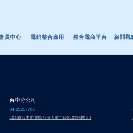
E會員中心
電銷整合應用
整合電商平台
顧問觀
台中分公司
04-23257700
40453台中市北區台灣大道二段340號6樓之1